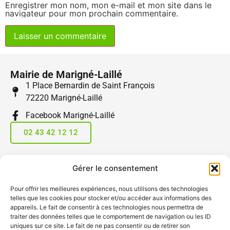
Enregistrer mon nom, mon e-mail et mon site dans le
navigateur pour mon prochain commentaire.
Mairie de Marigné-Laillé
1 Place Bernardin de Saint François
72220 Marigné-Laillé
Facebook Marigné-Laillé
02 43 42 12 12
Horaires - Mairie et Poste
Gérer le consentement
Lundi et vendredi :
09h – 12h | 14h30 – 17h30
Pour offrir les meilleures expériences, nous utilisons des technologies
telles que les cookies pour stocker et/ou accéder aux informations des
Mardi, mercredi, jeudi et samedi :
appareils. Le fait de consentir à ces technologies nous permettra de
09h – 12h
traiter des données telles que le comportement de navigation ou les ID
uniques sur ce site. Le fait de ne pas consentir ou de retirer son