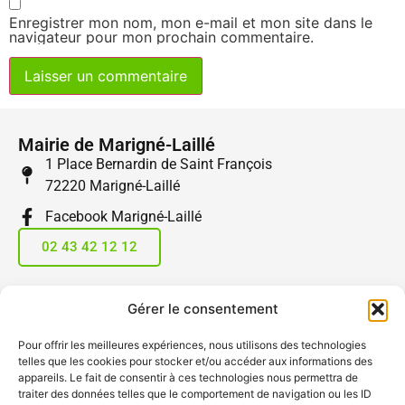
Enregistrer mon nom, mon e-mail et mon site dans le
navigateur pour mon prochain commentaire.
Mairie de Marigné-Laillé
1 Place Bernardin de Saint François
72220 Marigné-Laillé
Facebook Marigné-Laillé
02 43 42 12 12
Horaires - Mairie et Poste
Gérer le consentement
Lundi et vendredi :
09h – 12h | 14h30 – 17h30
Pour offrir les meilleures expériences, nous utilisons des technologies
telles que les cookies pour stocker et/ou accéder aux informations des
Mardi, mercredi, jeudi et samedi :
appareils. Le fait de consentir à ces technologies nous permettra de
09h – 12h
traiter des données telles que le comportement de navigation ou les ID